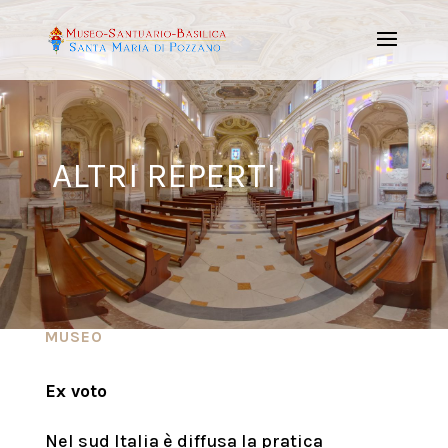
ALTRI REPERTI
MUSEO
Ex voto
Nel sud Italia è diffusa la pratica